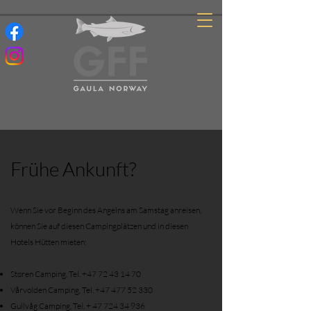
Frühe Ankunft?
Wenn Sie vor Beginn des Angelns am Samstag anreisen,
können Sie auf diesen Campingplätzen und in diesen
Hotels Hütten mieten:
Støren Camping, Tel.
+47 72 43 14 70
Vårvolden Camping, Tel.
+47 477 52 330
Gullvåg Camping, Tel. +
47 724 34 936