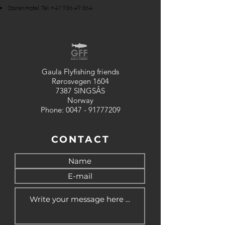
Støren Hotel, Tel.
+47 936 49 364
Gaula Flyfishing friends
Rørosvegen 1604
7387 SINGSÅS
Norway
Phone:
0047 - 91777209
CONTACT